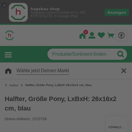
hagebau shop
Anzeigen
hagebau connect GmbH & Co. KG
KOSTENLOS- In Google Play
Wähle jetzt Deinen Markt
Halfter, Größe Pony, LxBxH: 26x16x2 cm, blau
Halfter
Halfter, Größe Pony, LxBxH: 26x16x2
cm, blau
Online-Artikelnr.: 1570739
COVALLIERO