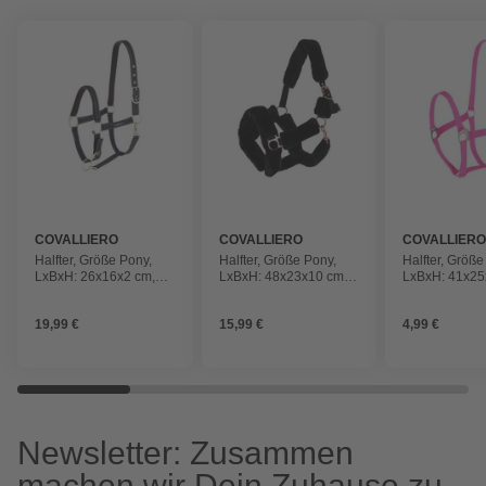
COVALLIERO
COVALLIERO
COVALLIER
Halfter, Größe Pony,
Halfter, Größe Pony,
Halfter, Größe
LxBxH: 26x16x2 cm,
LxBxH: 48x23x10 cm,
LxBxH: 41x25
braun
schwarz
pink
19,99 €
15,99 €
4,99 €
Newsletter: Zusammen
machen wir Dein Zuhause zu