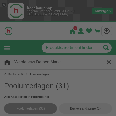
hagebau shop
Anzeigen
hagebau connect GmbH & Co. KG
KOSTENLOS- In Google Play
Wähle jetzt Deinen Markt
Poolzubehör
Poolunterlagen
Poolunterlagen
(31)
Alle Kategorien in Poolzubehör
Poolunterlagen
(31)
Beckenrandsteine
(1)