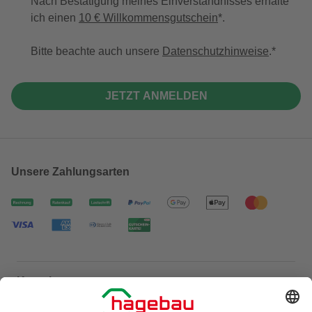
Nach Bestätigung meines Einverständnisses erhalte
ich einen
10 € Willkommensgutschein
*.
Bitte beachte auch unsere
Datenschutzhinweise
.
JETZT ANMELDEN
Unsere Zahlungsarten
Kontakt