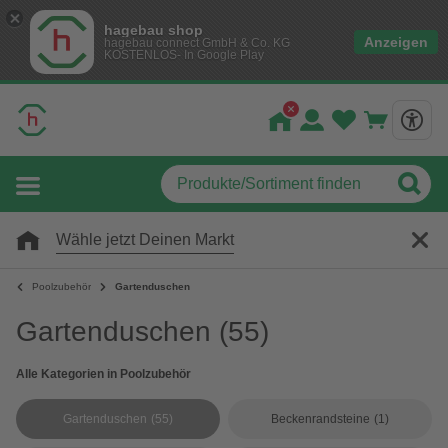
hagebau shop
Anzeigen
hagebau connect GmbH & Co. KG
KOSTENLOS- In Google Play
Wähle jetzt Deinen Markt
Poolzubehör
Gartenduschen
Gartenduschen
(55)
Alle Kategorien in Poolzubehör
Gartenduschen
(55)
Beckenrandsteine
(1)