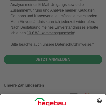
Analyse meines E-Mail-Umgangs sowie die
Zusammenführung und Analyse meiner Kaufdaten,
Coupons und Kartenvorteile umfasst, einverstanden.
Mein Einverständnis kann ich jederzeit widerrufen.
Nach Bestätigung meines Einverständnisses erhalte
ich einen
10 € Willkommensgutschein
*.
Bitte beachte auch unsere
Datenschutzhinweise
.
JETZT ANMELDEN
Unsere Zahlungsarten