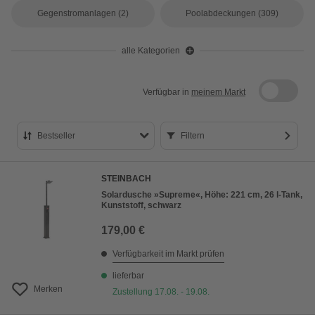
Gegenstromanlagen
(2)
Poolabdeckungen
(309)
alle Kategorien
Verfügbar in
meinem Markt
Bestseller
Filtern
Bestseller
STEINBACH
Preis aufsteigend
Solardusche »Supreme«, Höhe: 221 cm, 26 l-Tank,
Kunststoff, schwarz
Preis absteigend
179,00 €
Bewertung
Verfügbarkeit im Markt prüfen
lieferbar
Merken
Zustellung 17.08. - 19.08.