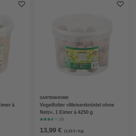
Preis aufsteigend
Preis absteigend
Bewertung
GARTENKRONE
Eimer à
Vogelfutter »Meisenknödel ohne
Netz«, 1 Eimer à 4250 g
(3)
13,99 €
(3,29 € / kg)