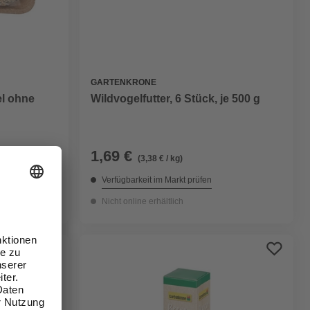
GARTENKRONE
el ohne
Wildvogelfutter, 6 Stück, je 500 g
1,69 €
(3,38 € / kg)
Verfügbarkeit im Markt prüfen
Nicht online erhältlich