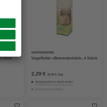
GARTENKRONE
el ohne
Vogelfutter »Beerenknödel«, 4 Stück
2,29 €
(6,36 € / kg)
Verfügbarkeit im Markt prüfen
Nicht online erhältlich