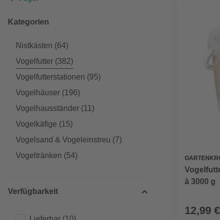
Kategorien
Nistkästen
(64)
Vogelfutter
(382)
Vogelfutterstationen
(95)
Vogelhäuser
(196)
Vogelhausständer
(11)
Vogelkäfige
(15)
Vogelsand & Vogeleinstreu
(7)
Vogeltränken
(54)
GARTENKR
Vogelfutt
à 3000 g
Verfügbarkeit
12,99 €
Lieferbar
(10)