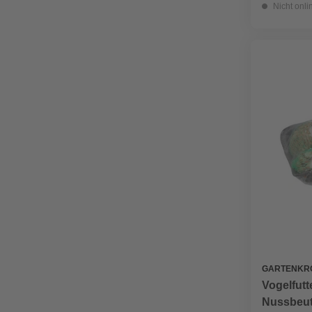
Nicht onli
GARTENKR
Vogelfutt
Nussbeut