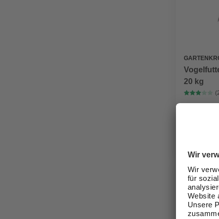
GARTENKR
Vogelfutt
20 kg
(
34,99 €
Verfügbark
Online au