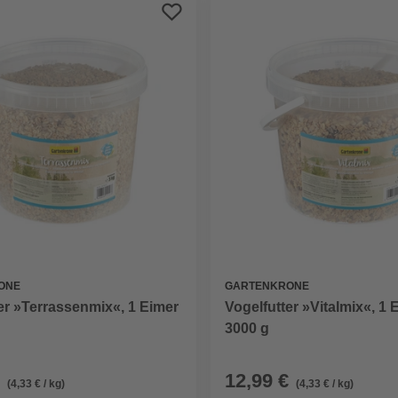
ONE
GARTENKRONE
er »Terrassenmix«, 1 Eimer
Vogelfutter »Vitalmix«, 1 
3000 g
12,99 €
(4,33 € / kg)
(4,33 € / kg)