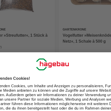
ONE
GARTENKRONE
er »Streufutter«, 1 Stück à
Vogelfutter »Meisenknöd
Netz«, 1 Schale à 500 g
2)
1,69 €
(1,75 € / kg)
(3,38 € / kg)
eit im Markt prüfen
Verfügbarkeit im Markt prüfen
sverkauft
Nicht online erhältlich