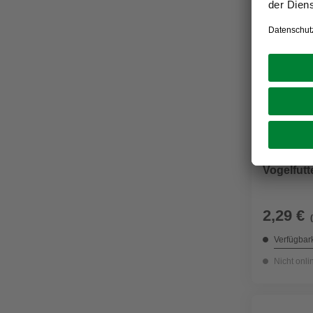
GARTENKR
Vogelfutt
2,29 €
Verfügbark
Nicht onli