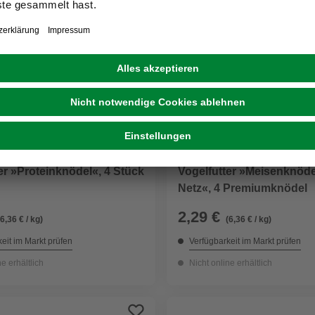
ONE
GARTENKRONE
er »Proteinknödel«, 4 Stück
Vogelfutter »Meisenknöd
Netz«, 4 Premiumknödel
2,29 €
(6,36 € / kg)
(6,36 € / kg)
eit im Markt prüfen
Verfügbarkeit im Markt prüfen
ne erhältlich
Nicht online erhältlich