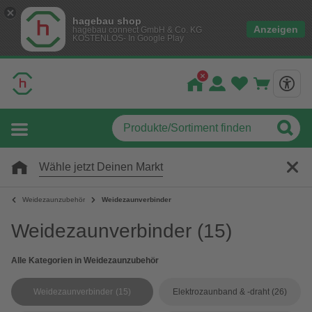
hagebau shop
Anzeigen
hagebau connect GmbH & Co. KG
KOSTENLOS- In Google Play
Wähle jetzt Deinen Markt
Weidezaunzubehör
Weidezaunverbinder
Weidezaunverbinder
(15)
Alle Kategorien in Weidezaunzubehör
Weidezaunverbinder
(15)
Elektrozaunband & -draht
(26)