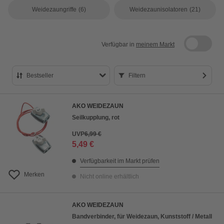
Weidezaungriffe
(6)
Weidezaunisolatoren
(21)
Verfügbar in
meinem Markt
Bestseller
Filtern
Bestseller
AKO WEIDEZAUN
Preis aufsteigend
Seilkupplung, rot
Preis absteigend
UVP
6,99 €
5,49 €
Bewertung
Verfügbarkeit im Markt prüfen
Merken
Nicht online erhältlich
AKO WEIDEZAUN
Bandverbinder, für Weidezaun, Kunststoff / Metall