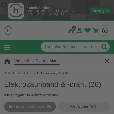
hagebau shop
Anzeigen
hagebau connect GmbH & Co. KG
KOSTENLOS- In Google Play
Wähle jetzt Deinen Markt
Weidezaunzubehör
Elektrozaunband & -draht
Elektrozaunband & -draht
(26)
Alle Kategorien in Weidezaunzubehör
Elektrozaunband & -draht
(26)
Weidezaungriffe
(6)