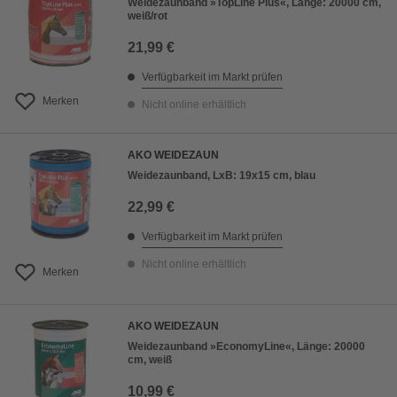
Weidezaunband »TopLine Plus«, Länge: 20000 cm,
weiß/rot
21,99 €
Verfügbarkeit im Markt prüfen
Merken
Nicht online erhältlich
AKO WEIDEZAUN
Weidezaunband, LxB: 19x15 cm, blau
22,99 €
Verfügbarkeit im Markt prüfen
Nicht online erhältlich
Merken
AKO WEIDEZAUN
Weidezaunband »EconomyLine«, Länge: 20000
cm, weiß
10,99 €