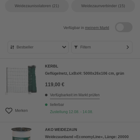
Weidezaunisolatoren
(21)
Weidezaunverbinder
(15)
Verfügbar in
meinem Markt
Bestseller
Filtern
Bestseller
KERBL
Preis aufsteigend
Geflügelnetz, LxBxH: 5000x26x106 cm, grün
Preis absteigend
119,00 €
Bewertung
Verfügbarkeit im Markt prüfen
lieferbar
Merken
Zustellung 12.08. - 14.08.
AKO WEIDEZAUN
Weidezaunband »EconomyLine«, Länge: 20000