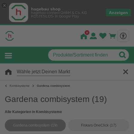
hagebau shop
Anzeigen
hagebau connect GmbH & Co. KG
KOSTENLOS- In Google Play
Wähle jetzt Deinen Markt
Kombisysteme
Gardena combisystem
Gardena combisystem
(19)
Alle Kategorien in Kombisysteme
Gardena combisystem
(19)
Fiskars OneClick
(17)