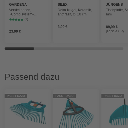
GARDENA
SILEX
JÜRGENS
HOLZPRODU
Verstellbesen,
Deko-Kugel, Keramik,
Tischplatte, S
GMBH
»Combisystem«,
anthrazit, Ø: 10 cm
mm
Kunststoff, 52 cm,
(1)
türkis/schwarz
3,99 €
89,99 €
23,99 €
(70,30 € / m²)
Passend dazu
PASST DAZU
PASST DAZU
PASST DAZU