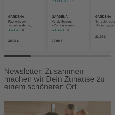
GARDENA
GARDENA
GARDENA
Fächerbesen
Verstellbesen,
Schaufelrech
»combisystem«,
»Combisystem«,
»Combisystem«
Arbeitsbreite: 77 cm,
Kunststoff, 52 cm,
Arbeitsbreite 
(1)
(1)
Kunststoff/Aluminium,
türkis/schwarz
türkis
23,99 €
türkis
30,99 €
23,99 €
Newsletter: Zusammen
machen wir Dein Zuhause zu
einem schöneren Ort.