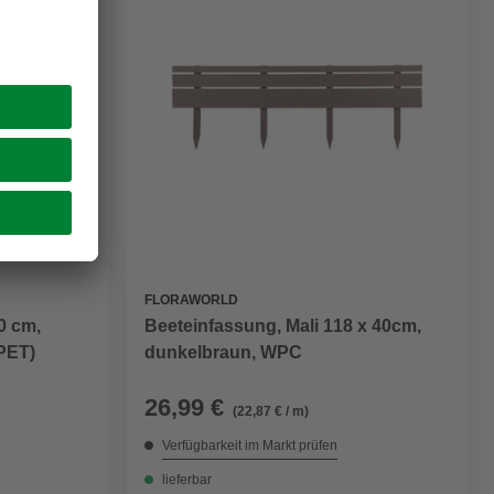
FLORAWORLD
0 cm,
Beeteinfassung, Mali 118 x 40cm,
(PET)
dunkelbraun, WPC
26,99 €
(22,87 € / m)
Verfügbarkeit im Markt prüfen
lieferbar