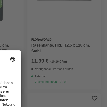
FLORAWORLD
0 cm,
Rasenkante, HxL: 12,5 x 118 cm,
(PET)
Stahl
11,99 €
(10,16 € / m)
Verfügbarkeit im Markt prüfen
lieferbar
Zustellung 18.08. - 20.08.