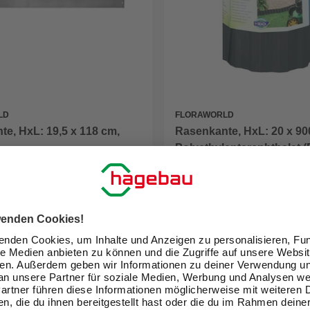
LD
FLORAWORLD
e, HxL: 19,5 x 118 cm,
Rasenkante, HxL: 20 x 90
Polyethylenterephthalat 
11,99 €
(12,70 € / m)
(1,33 € / m)
eit im Markt prüfen
Verfügbarkeit im Markt prüfen
lieferbar
 18.08. - 20.08.
Zustellung 18.08. - 20.08.