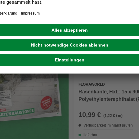
GARTENBAUSTOFFE
Neuer Katalog: Digital und
voller Inspiration
FLORAWORLD
Rasenkante, HxL: 15 x 90
Polyethylenterephthalat 
10,99 €
(1,22 € / m)
Verfügbarkeit im Markt prüfen
lieferbar