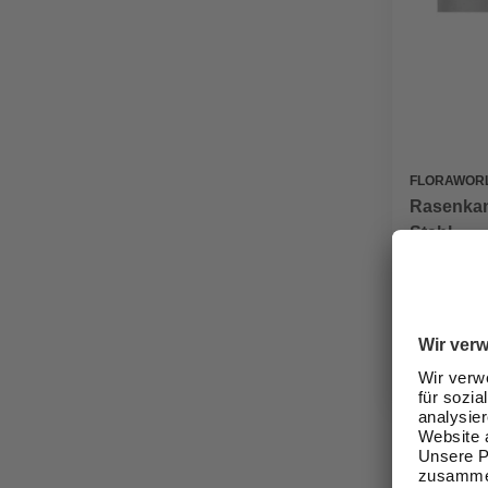
FLORAWOR
Rasenkant
Stahl
14,99 €
Verfügbark
lieferbar
Zustellung