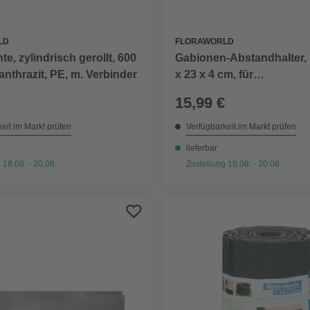
LD
FLORAWORLD
e, zylindrisch gerollt, 600
Gabionen-Abstandhalter,
 anthrazit, PE, m. Verbinder
x 23 x 4 cm, für
Gabionenbefestigung
15,99 €
eit im Markt prüfen
Verfügbarkeit im Markt prüfen
lieferbar
 18.08. - 20.08.
Zustellung 18.08. - 20.08.