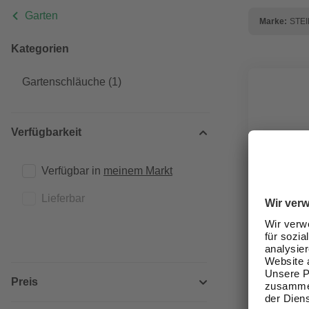
Garten
Marke:
STE
Kategorien
Gartenschläuche
(1)
Verfügbarkeit
Verfügbar in 
meinem Markt
Lieferbar
Preis
STEINBACH