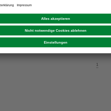
t, für Solaranlagen und
umpen
eit im Markt prüfen
ne erhältlich
1