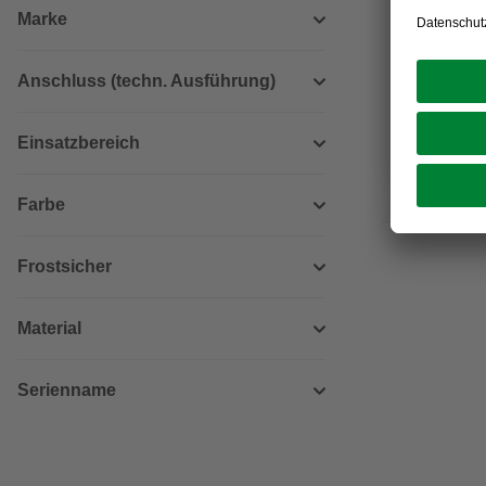
Bypass-Se
Marke
Wärmep
24,99 €
Anschluss (techn. Ausführung)
Verfügbark
Einsatzbereich
Nicht onli
Farbe
Frostsicher
Material
Serienname