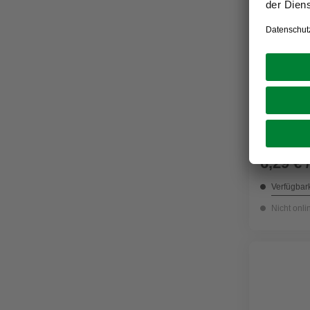
SWG
Schlauchs
Edelstahl
6,29 € 
Verfügbark
Nicht onli