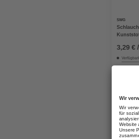
SWG
Schlauchv
Kunststof
3,29 € 
Verfügbark
Nicht onli