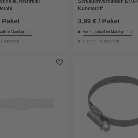
chelle, rostfreier
Schlauchverbinder, Ø: 0,4
/stahl
Kunststoff
/ Paket
3,99 € / Paket
eit im Markt prüfen
Verfügbarkeit im Markt prüfen
ne erhältlich
Nicht online erhältlich