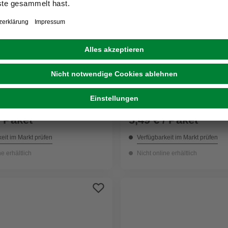
SWG
Schlauchschelle, rostfrei
chelle, rostfreier
Edelstahl/stahl
/stahl
/ Paket
3,49 € / Paket
eit im Markt prüfen
Verfügbarkeit im Markt prüfen
ne erhältlich
Nicht online erhältlich