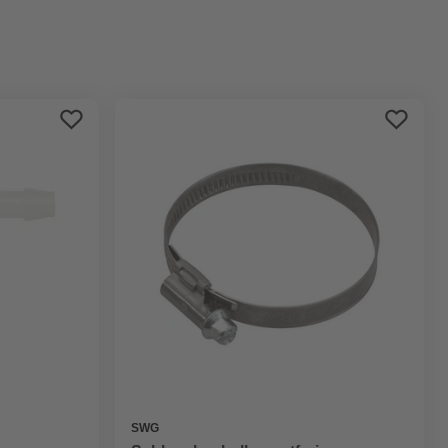
Bestseller
Preis aufsteigend
Preis absteigend
Bewertung
SWG