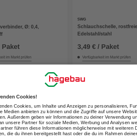
SWG
Schlauchschelle, rostfrei
erbinder, Ø: 0,4,
Edelstahl/stahl
f
/ Paket
3,49 € / Paket
eit im Markt prüfen
Verfügbarkeit im Markt prüfen
ne erhältlich
Nicht online erhältlich