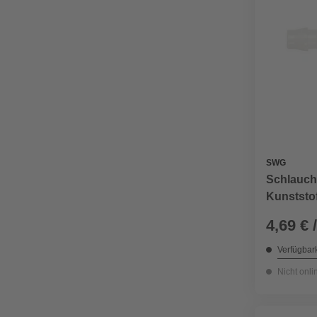
SWG
Schlauchv
Kunststof
4,69 € 
Verfügbark
Nicht onli