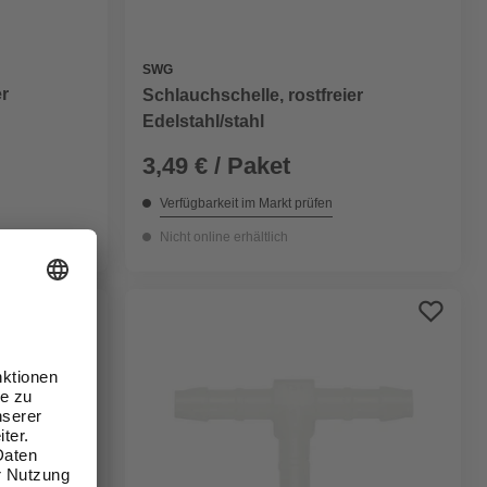
SWG
er
Schlauchschelle, rostfreier
Edelstahl/stahl
3,49 € / Paket
Verfügbarkeit im Markt prüfen
Nicht online erhältlich