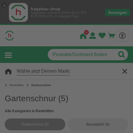
hagebau shop
Anzeigen
hagebau connect GmbH & Co. KG
KOSTENLOS- In Google Play
Wähle jetzt Deinen Markt
Rankhilfen
Gartenschnur
Gartenschnur
(5)
Alle Kategorien in Rankhilfen
Gartenschnur
(5)
Baumpfahl
(6)