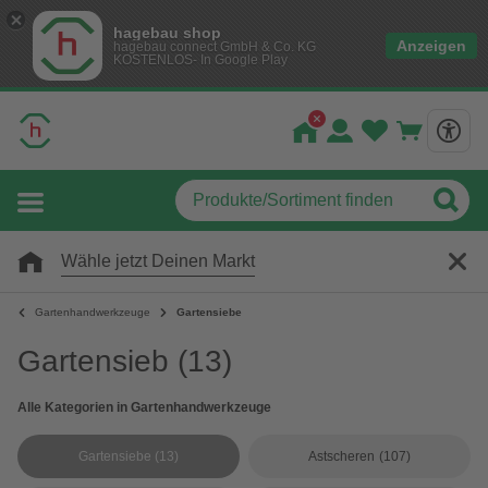
hagebau shop
Anzeigen
hagebau connect GmbH & Co. KG
KOSTENLOS- In Google Play
Wähle jetzt Deinen Markt
Gartenhandwerkzeuge
Gartensiebe
Gartensieb
(13)
Alle Kategorien in Gartenhandwerkzeuge
Gartensiebe
(13)
Astscheren
(107)