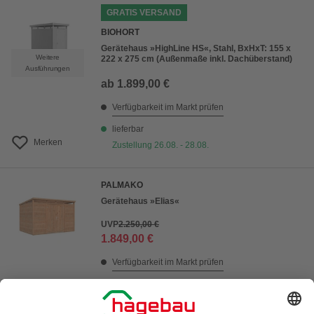
GRATIS VERSAND
BIOHORT
Gerätehaus »HighLine HS«, Stahl, BxHxT: 155 x
Weitere
222 x 275 cm (Außenmaße inkl. Dachüberstand)
Ausführungen
ab
1.899,00 €
Verfügbarkeit im Markt prüfen
lieferbar
Merken
Zustellung 26.08. - 28.08.
PALMAKO
Gerätehaus »Elias«
UVP
2.250,00 €
1.849,00 €
Verfügbarkeit im Markt prüfen
lieferbar
Merken
Zustellung 26.09. - 29.09.