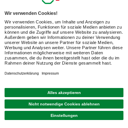
GRATIS VERSAND
BIOHORT
Gerätehaus »Europa«, Stahl, BxHxT: 316 x 209 x
Weitere
228 cm (Außenmaße inkl. Dachüberstand)
Ausführungen
ab
1.549,00 €
Verfügbarkeit im Markt prüfen
lieferbar
Merken
Zustellung 26.08. - 28.08.
GRATIS VERSAND
BIOHORT
Minigarage, BxTxH: 145 cm x 203 cm x 151 cm
Weitere
Ausführungen
ab
1.399,00 €
Verfügbarkeit im Markt prüfen
lieferbar