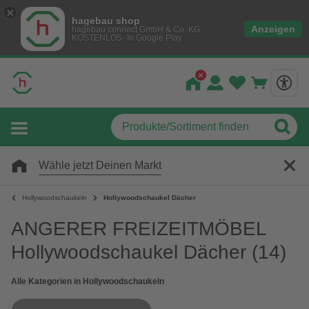
hagebau shop
Anzeigen
hagebau connect GmbH & Co. KG
KOSTENLOS- In Google Play
Wähle jetzt Deinen Markt
Hollywoodschaukeln
Hollywoodschaukel Dächer
ANGERER FREIZEITMÖBEL
Hollywoodschaukel Dächer
(14)
Alle Kategorien in Hollywoodschaukeln