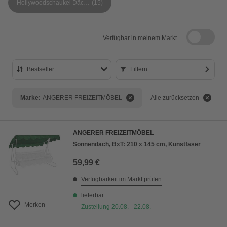
Hollywoodschaukel Dächer
(15)
Verfügbar in
meinem Markt
Bestseller
Filtern
Bestseller
Marke:
ANGERER FREIZEITMÖBEL
Alle zurücksetzen
Preis aufsteigend
Preis absteigend
ANGERER FREIZEITMÖBEL
Bewertung
Sonnendach, BxT: 210 x 145 cm, Kunstfaser
59,99 €
Verfügbarkeit im Markt prüfen
lieferbar
Merken
Zustellung 20.08. - 22.08.