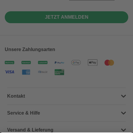
JETZT ANMELDEN
Unsere Zahlungsarten
Kontakt
Dein Kontakt zu uns
Service & Hilfe
Häufige Fragen (FAQ)
Versand & Lieferung