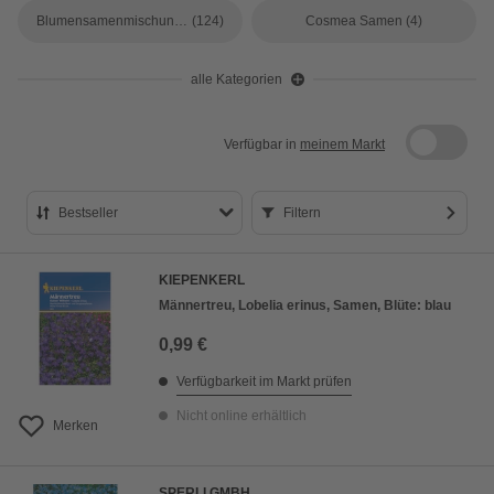
Blumensamenmischungen
(124)
Cosmea Samen
(4)
alle Kategorien
Verfügbar in
meinem Markt
Bestseller
Filtern
Bestseller
KIEPENKERL
Preis aufsteigend
Männertreu, Lobelia erinus, Samen, Blüte: blau
Preis absteigend
0,99 €
Bewertung
Verfügbarkeit im Markt prüfen
Nicht online erhältlich
Merken
SPERLI GMBH