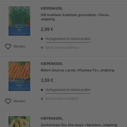
KIEPENKERL
Dill Anethum Anethum graveolens »Tetra«,
einjährig
2,99 €
Verfügbarkeit im Markt prüfen
Merken
Nicht online erhältlich
KIEPENKERL
Möhre Daucus carota »Flyaway F1«, einjährig
3,59 €
Verfügbarkeit im Markt prüfen
Nicht online erhältlich
Merken
KIEPENKERL
Zuckermais Zea Zea mays »Sprinter«, einjährig