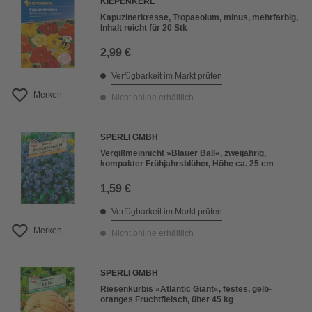
KIEPENKERL
Kapuzinerkresse, Tropaeolum, minus, mehrfarbig,
Inhalt reicht für 20 Stk
2,99 €
Verfügbarkeit im Markt prüfen
Merken
Nicht online erhältlich
SPERLI GMBH
Vergißmeinnicht »Blauer Ball«, zweijährig,
kompakter Frühjahrsblüher, Höhe ca. 25 cm
1,59 €
Verfügbarkeit im Markt prüfen
Merken
Nicht online erhältlich
SPERLI GMBH
Riesenkürbis »Atlantic Giant«, festes, gelb-
oranges Fruchtfleisch, über 45 kg