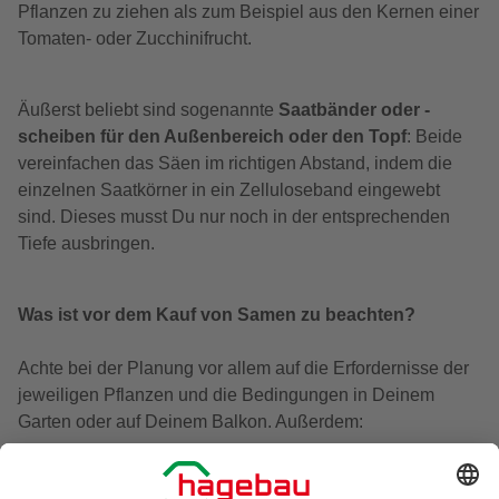
Pflanzen zu ziehen als zum Beispiel aus den Kernen einer
Tomaten- oder Zucchinifrucht.
Äußerst beliebt sind sogenannte
Saatbänder oder -
scheiben für den Außenbereich oder den Topf
: Beide
vereinfachen das Säen im richtigen Abstand, indem die
einzelnen Saatkörner in ein Zelluloseband eingewebt
sind. Dieses musst Du nur noch in der entsprechenden
Tiefe ausbringen.
Was ist vor dem Kauf von Samen zu beachten?
Achte bei der Planung vor allem auf die Erfordernisse der
jeweiligen Pflanzen und die Bedingungen in Deinem
Garten oder auf Deinem Balkon. Außerdem: