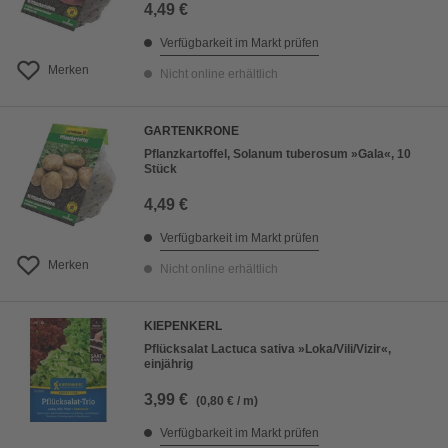
4,49 €
Verfügbarkeit im Markt prüfen
Merken
Nicht online erhältlich
GARTENKRONE
Pflanzkartoffel, Solanum tuberosum »Gala«, 10
Stück
4,49 €
Verfügbarkeit im Markt prüfen
Merken
Nicht online erhältlich
KIEPENKERL
Pflücksalat Lactuca sativa »Loka/Vili/Vizir«,
einjährig
3,99 €
(0,80 € / m)
Verfügbarkeit im Markt prüfen