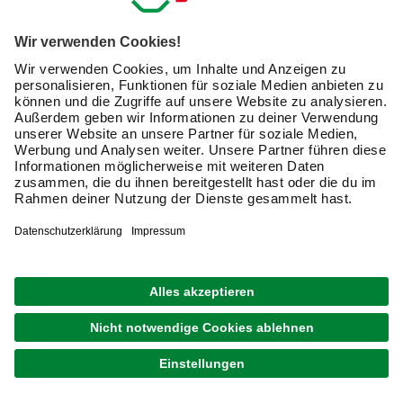
Wähle Sämereien, die zum jeweiligen Mikroklima
passen.
Dann kann nichts schief gehen. Am besten:
Fertige zunächst eine Zeichnung an und bestimme den
Platzbedarf der gewünschten Kulturen.
Darüber hinaus solltest Du
Pflanzen wählen, die
zueinanderpassen und gewissermaßen „Freunde“
sind
. Beispielsweise gedeiht Basilikum prächtig
inmitten von Tomatenranken, sodass Du für dieses
Würzkraut keinen gesonderten Platz benötigst.
Beachte, dass es
viele Sämereien auch in besonders
günstigen Kombinationen
gibt, zum Beispiel eine
Auswahl an Gartenkräutern.
Ein hoher Ertrag ist lediglich eine Frage von Pflege und
ausreichender Düngung. Die meisten Pflanzen,
ausgenommen einige Kräuter, profitieren enorm von einer
passenden Spezialdüngung. Idealerweise düngst Du