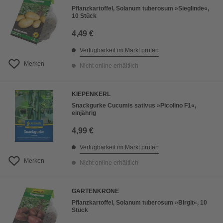
Pflanzkartoffel, Solanum tuberosum »Sieglinde«,
10 Stück
4,49 €
Verfügbarkeit im Markt prüfen
Merken
Nicht online erhältlich
KIEPENKERL
Snackgurke Cucumis sativus »Picolino F1«,
einjährig
4,99 €
Verfügbarkeit im Markt prüfen
Merken
Nicht online erhältlich
GARTENKRONE
Pflanzkartoffel, Solanum tuberosum »Birgit«, 10
Stück