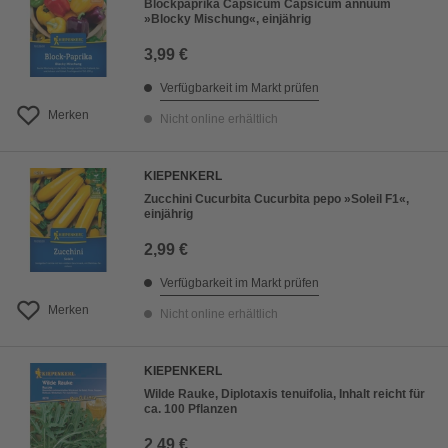
Blockpaprika Capsicum Capsicum annuum
»Blocky Mischung«, einjährig
3,99 €
Verfügbarkeit im Markt prüfen
Merken
Nicht online erhältlich
KIEPENKERL
Zucchini Cucurbita Cucurbita pepo »Soleil F1«,
einjährig
2,99 €
Verfügbarkeit im Markt prüfen
Merken
Nicht online erhältlich
KIEPENKERL
Wilde Rauke, Diplotaxis tenuifolia, Inhalt reicht für
ca. 100 Pflanzen
2,49 €