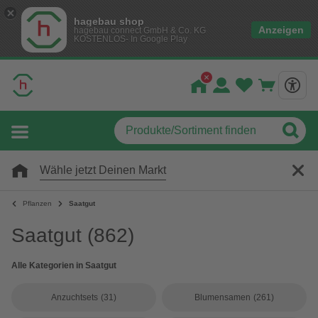
hagebau shop
Anzeigen
hagebau connect GmbH & Co. KG
KOSTENLOS- In Google Play
Wähle jetzt Deinen Markt
Pflanzen
Saatgut
Saatgut
(862)
Alle Kategorien in Saatgut
Anzuchtsets
(31)
Blumensamen
(261)