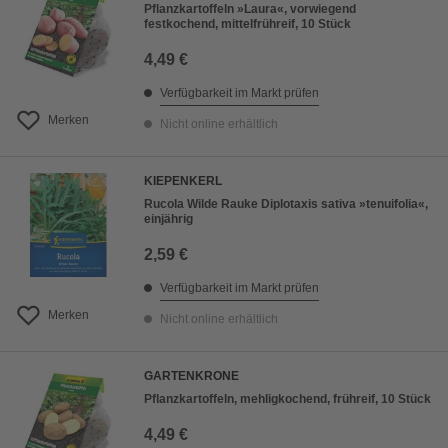
Pflanzkartoffeln »Laura«, vorwiegend
festkochend, mittelfrühreif, 10 Stück
4,49 €
Verfügbarkeit im Markt prüfen
Merken
Nicht online erhältlich
KIEPENKERL
Rucola Wilde Rauke Diplotaxis sativa »tenuifolia«,
einjährig
2,59 €
Verfügbarkeit im Markt prüfen
Merken
Nicht online erhältlich
GARTENKRONE
Pflanzkartoffeln, mehligkochend, frühreif, 10 Stück
4,49 €