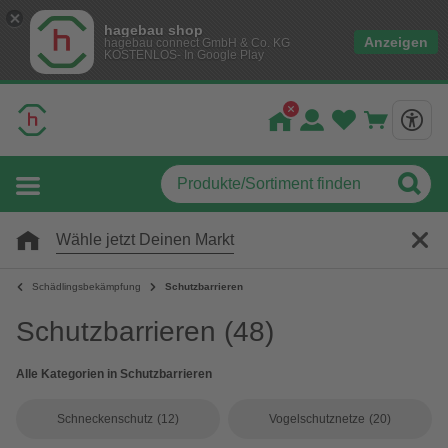
hagebau shop
Anzeigen
hagebau connect GmbH & Co. KG
KOSTENLOS- In Google Play
Wähle jetzt Deinen Markt
Schädlingsbekämpfung
Schutzbarrieren
Schutzbarrieren
(48)
Alle Kategorien in Schutzbarrieren
Schneckenschutz
(12)
Vogelschutznetze
(20)