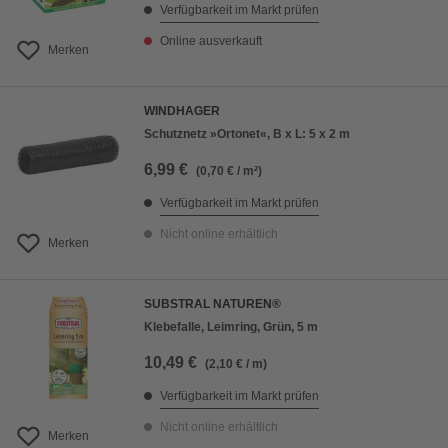
Verfügbarkeit im Markt prüfen
Online ausverkauft
Merken
WINDHAGER
Schutznetz »Ortonet«, B x L: 5 x 2 m
6,99 €
(0,70 € / m²)
Verfügbarkeit im Markt prüfen
Nicht online erhältlich
Merken
SUBSTRAL NATUREN®
Klebefalle, Leimring, Grün, 5 m
10,49 €
(2,10 € / m)
Verfügbarkeit im Markt prüfen
Nicht online erhältlich
Merken