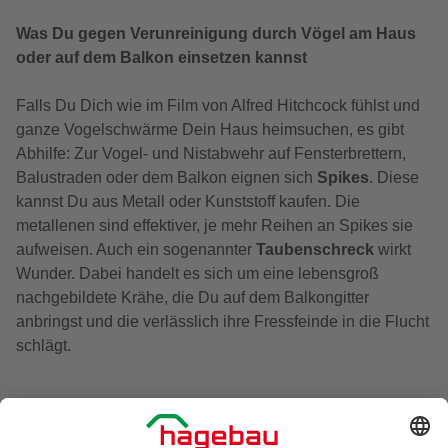
Was Du gegen Verunreinigung durch Vögel am Haus
oder auf dem Balkon einsetzen kannst
Falls Du Dich wie im Film von Alfred Hitchcock fühlst und
ganze Vogelschwärme Dein Haus heimsuchen, es gibt
Abhilfe: Zur Vogel- und Nistabwehr auf Fensterbrettern,
Balustraden oder dem Balkon eignen sich
Spikes
. Diese
kannst Du aus Metall oder Kunststoff kaufen. Die
metallenen sind effektiver, je mehr Reihen an Spikes sie
aufweisen. Auch ein sogenannter
Taubenschreck
wirkt
Wunder. Dabei handelt es sich um eine lebensgroß
nachgebildete Krähe, die Du auf dem Balkongitter
anbringst und die verlässlich ihre Fressfeinde in die Flucht
schlägt.
An den Fassaden lassen sich Vogelschutznetze
anbringen.
Diese sind stabiler als die Schutznetze für den