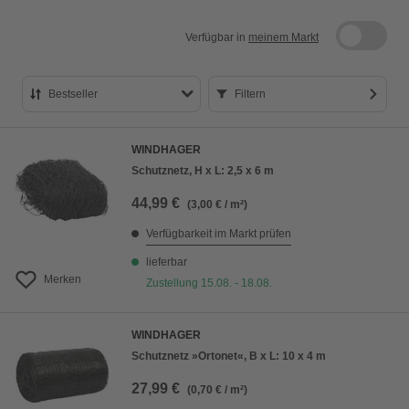
Verfügbar in
meinem Markt
Bestseller
Filtern
Bestseller
WINDHAGER
Preis aufsteigend
Schutznetz, H x L: 2,5 x 6 m
Preis absteigend
44,99 €
(3,00 € / m²)
Bewertung
Verfügbarkeit im Markt prüfen
lieferbar
Merken
Zustellung 15.08. - 18.08.
WINDHAGER
Schutznetz »Ortonet«, B x L: 10 x 4 m
27,99 €
(0,70 € / m²)