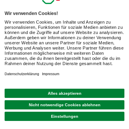
Garten und daher etwas teurer. Die Anbringung erfolgt
mittels Karabinern, Kabelbindern, Befestigungsleinen oder
Stahlseilen und kann auch von Nicht-Profis ohne große
Probleme bewerkstelligt werden.
Beachte vor dem Kauf die Maschengröße
. Zur
effektiven Abwehr werden je nach Vogelart folgende
Weiten empfohlen:
Spatzen und Kleinvögel: 20 mm
Stare: 30 mm
Tauben: 50 mm
Tipp:
Übertreibe es aber bitte nicht mit dem Vogelschutz.