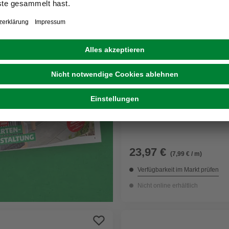
MR. GARDENER
WPC-Terrassendiele, Brei
Stärke: 2,5 cm, 1 Stk.
23,97 €
(7,99 € / m)
Verfügbarkeit im Markt prüfen
Nicht online erhältlich