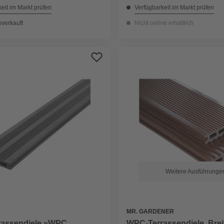
eit im Markt prüfen
Verfügbarkeit im Markt prüfen
sverkauft
Nicht online erhältlich
Weitere Ausführunge
MR. GARDENER
assendiele »WPC
WPC-Terrassendiele, Breit