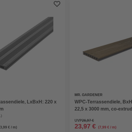
MR. GARDENER
assendiele, LxBxH: 220 x
WPC-Terrassendiele, BxH
cm
22,5 x 3000 mm, co-extrud
(ummantelt)
1)
UVP
26,97 €
23,97 €
(3,99 € / m)
(7,99 € / m)