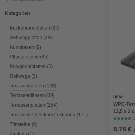
Kategorien
Beckenrandplatten
(20)
Gehwegplatten
(28)
Kunstrasen
(9)
Pflastersteine
(85)
Polygonalplatten
(5)
Rollwege
(3)
Terrassendielen
(120)
Terrassenfliesen
(39)
DEAL!
WPC-Terr
Terrassenplatten
(154)
13,5 x 2 
Terrassen-Unterkonstruktionen
(171)
(
Trittsteine
(8)
8,78 €
Zierkies
(1)