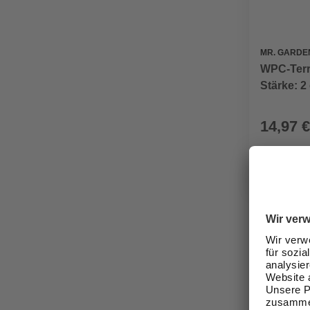
MR. GARDE
WPC-Terra
Stärke: 2
14,97 €
Verfügbark
Nicht onli