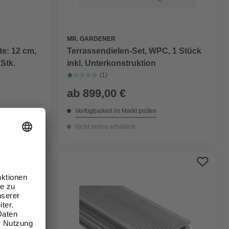
MR. GARDENER
te: 12 cm,
Terrassendielen-Set, WPC, 1 Stück
 Stk.
inkl. Unterkonstruktion
(1)
ab
899,00 €
Verfügbarkeit im Markt prüfen
Nicht online erhältlich