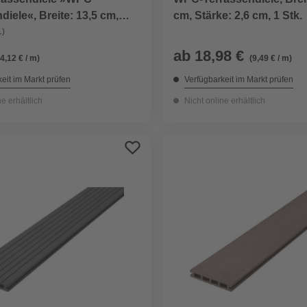
diele«, Breite: 13,5 cm,
cm, Stärke: 2,6 cm, 1 Stk.
cm, gerillt, 1 Stk.
1)
ab
18,98 €
(4,12 € / m)
(9,49 € / m)
eit im Markt prüfen
Verfügbarkeit im Markt prüfen
ne erhältlich
Nicht online erhältlich