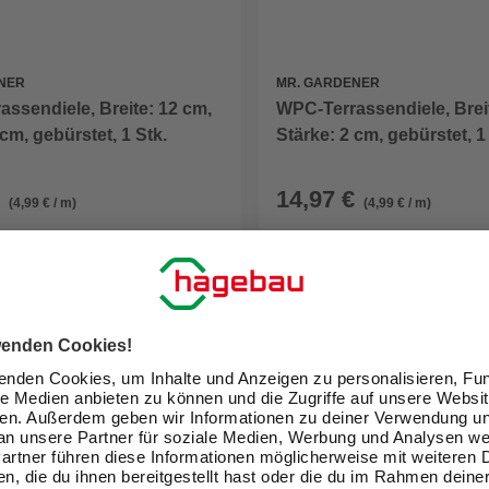
NER
MR. GARDENER
ssendiele, Breite: 12 cm,
WPC-Terrassendiele, Brei
 cm, gebürstet, 1 Stk.
Stärke: 2 cm, gebürstet, 1
14,97 €
(4,99 € / m)
(4,99 € / m)
eit im Markt prüfen
Verfügbarkeit im Markt prüfen
ne erhältlich
Nicht online erhältlich
GARTENGESTALTUNG
Neuer Katalog: Digital und
voller Inspiration