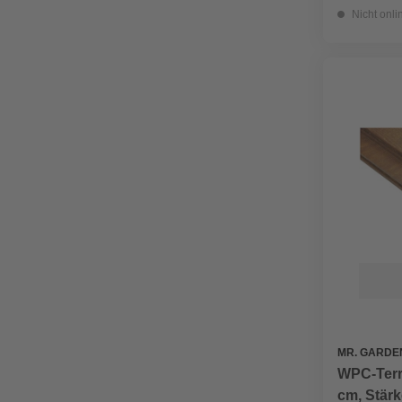
Nicht onli
MR. GARDE
WPC-Terra
cm, Stärk