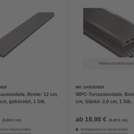
Weitere Ausführunge
NER
MR. GARDENER
ssendiele, Breite: 12 cm,
WPC-Terrassendiele, Breit
 cm, gebürstet, 1 Stk.
cm, Stärke: 2,6 cm, 1 Stk.
ab
18,98 €
(4,99 € / m)
(9,49 € / m)
eit im Markt prüfen
Verfügbarkeit im Markt prüfen