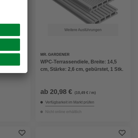
Weitere Ausführungen
MR. GARDENER
te: 19 cm,
WPC-Terrassendiele, Breite: 14,5
cm, Stärke: 2,6 cm, gebürstet, 1 Stk.
ab
20,98 €
(10,49 € / m)
Verfügbarkeit im Markt prüfen
Nicht online erhältlich