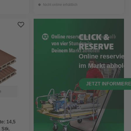
Nicht online erhältlich
CLICK &
RESERVE
Online reserviere
im Markt abholen
JETZT INFORMIER
n
e: 14,5
 Stk.