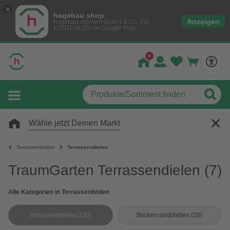
hagebau shop
Anzeigen
hagebau connect GmbH & Co. KG
KOSTENLOS- In Google Play
Wähle jetzt Deinen Markt
Terrassenböden
Terrassendielen
TraumGarten Terrassendielen
(7)
Alle Kategorien in Terrassenböden
Terrassendielen
(120)
Beckenrandplatten
(20)