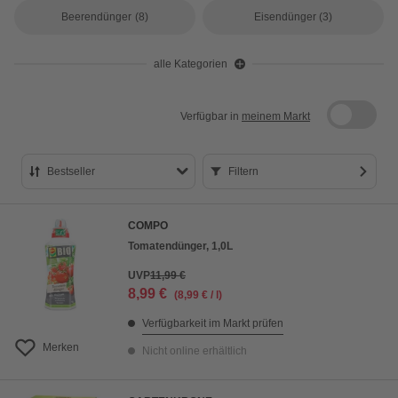
Beerendünger
(8)
Eisendünger
(3)
alle Kategorien
Verfügbar in
meinem Markt
Bestseller
Filtern
Bestseller
COMPO
Preis aufsteigend
Tomatendünger, 1,0L
Preis absteigend
UVP
11,99 €
8,99 €
(8,99 € / l)
Bewertung
Verfügbarkeit im Markt prüfen
Merken
Nicht online erhältlich