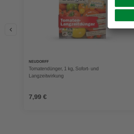
NEUDORFF
Tomatendünger, 1 kg, Sofort- und
Langzeitwirkung
7,99 €