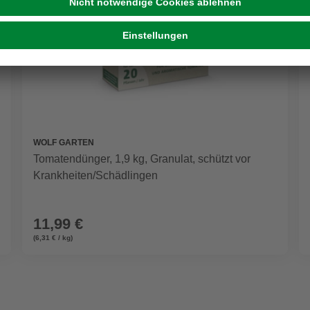
WOLF GARTEN
Tomatendünger, 1,9 kg, Granulat, schützt vor
Krankheiten/Schädlingen
11,99 €
(6,31 € / kg)