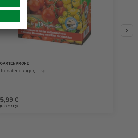
GARTENKRONE
BIG
Tomatendünger, 1 kg
Tomate
5,99 €
9,99
(5,99 € / kg)
(9,99 € / l)