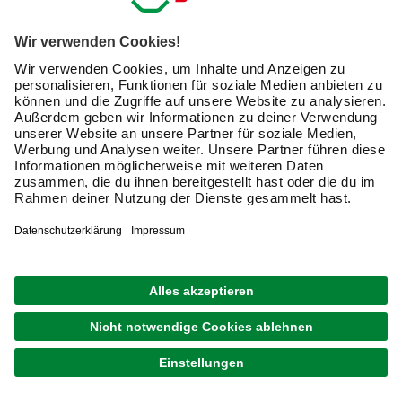
lieferbar
Merken
Zustellung 26.08. - 28.08.
GRATIS VERSAND
BIOHORT
Sichtschutz für Hochbeet »Belvedere«,
Stahlblech, feuerverzinkt/lackiert
309,00 €
Verfügbarkeit im Markt prüfen
lieferbar
Merken
Zustellung 26.08. - 28.08.
GRATIS VERSAND
BIOHORT
Schneckenschutz, HxL: 4 x 101cm
109,00 €