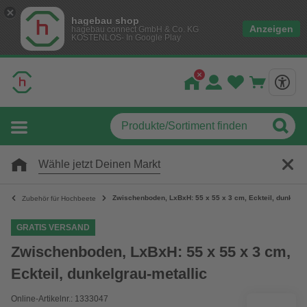
hagebau shop
Anzeigen
hagebau connect GmbH & Co. KG
KOSTENLOS- In Google Play
Wähle jetzt Deinen Markt
Zwischenboden, LxBxH: 55 x 55 x 3 cm, Eckteil, dunkelgr
Zubehör für Hochbeete
GRATIS VERSAND
Zwischenboden, LxBxH: 55 x 55 x 3 cm,
Eckteil, dunkelgrau-metallic
Online-Artikelnr.: 1333047