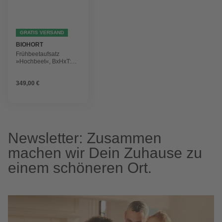
GRATIS VERSAND
BIOHORT
Frühbeetaufsatz
»Hochbeet«, BxHxT:
200 x 23 x 101 cm,
Metall, grau
349,00 €
Newsletter: Zusammen
machen wir Dein Zuhause zu
einem schöneren Ort.