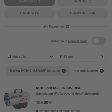
Heizkanone
(7)
Heizlüfter
(6)
Heizstäbe
(5)
Heizstrahler
(250)
alle Kategorien
Verfügbar in
meinem Markt
Bestseller
Filtern
Bestseller
Marke:
ROTHENBERGER Industrial
Alle zurücksetzen
Preis aufsteigend
Preis absteigend
ROTHENBERGER INDUSTRIAL
Bewertung
Gasheizung »RoTurbo«, für den Außenbereich
159,00 €
Verfügbarkeit im Markt prüfen