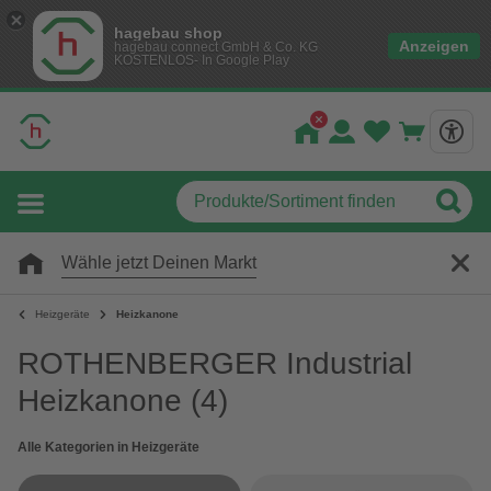
hagebau shop
Anzeigen
hagebau connect GmbH & Co. KG
KOSTENLOS- In Google Play
Wähle jetzt Deinen Markt
Heizgeräte
Heizkanone
ROTHENBERGER Industrial
Heizkanone
(4)
Alle Kategorien in Heizgeräte