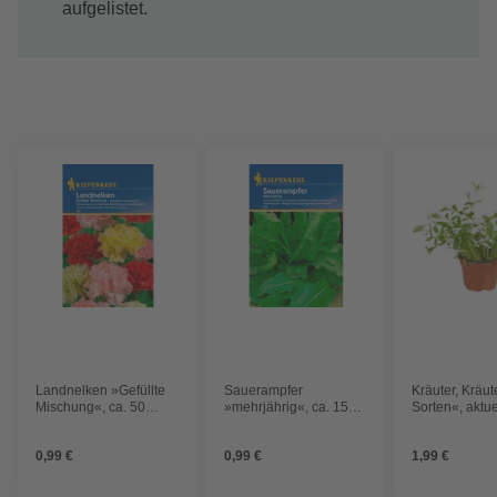
aufgelistet.
Landnelken »Gefüllte
Sauerampfer
Kräuter, Kräut
Mischung«, ca. 50
»mehrjährig«, ca. 150
Sorten«, aktue
Pflanzen
Pflanzen
Pflanzenhöhe 
cm, im Topf
0,99 €
0,99 €
1,99 €