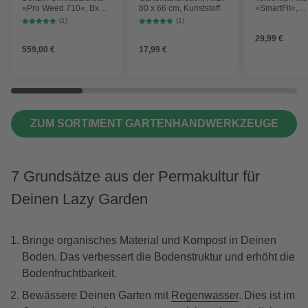
»Pro Weed 710«, BxL:
80 x 66 cm, Kunststoff
»SmartFit«,
70 x 115 cm, Nylon,
Klingenlänge:
(1)
(1)
Metall
Stahl
29,99 €
559,00 €
17,99 €
ZUM SORTIMENT GARTENHANDWERKZEUGE
7 Grundsätze aus der Permakultur für
Deinen Lazy Garden
Bringe organisches Material und Kompost in Deinen
Boden. Das verbessert die Bodenstruktur und erhöht die
Bodenfruchtbarkeit.
Bewässere Deinen Garten mit
Regenwasser
. Dies ist im