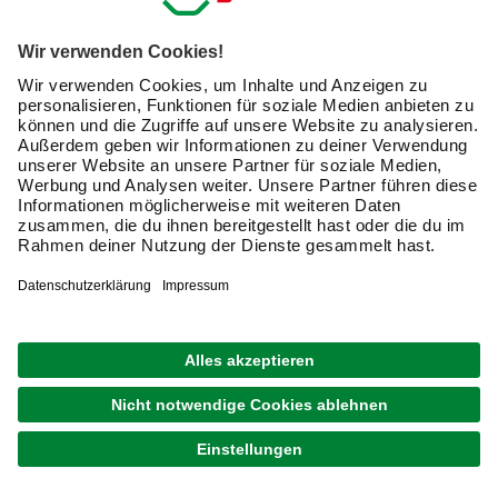
Deine Bodentiere
Kaum zu glauben, was da so alles kreucht und fleucht.
Unter einem Quadratmeter gesundem Boden leben
teilweise mehrere Millionen Bodentiere. Dazu zählen
Regenwürmer genauso wie Fadenwürmer, Milben, Asseln,
Springschwänze und Insektenlarven. Sie alle spielen eine
entscheidende Rolle bei der Humus- und Bodenbildung,
indem sie sämtliches organisches Material (Humus:
Pflanzen- und Tierüberreste) im Boden zersetzen und die
für Mikroorganismen zur Verfügung stehende Fläche stark
vergrößern. Entsprechend besser können diese „arbeiten“.
Deine Mikroorganismen
Da kreucht und fleucht noch deutlich mehr. Ein Gramm
Boden enthält Milliarden von Mikroorganismen wie