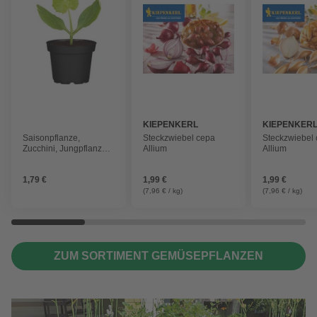
KIEPENKERL
KIEPENKER
Saisonpflanze,
Steckzwiebel cepa
Steckzwiebel
Zucchini, Jungpflanzen
Allium
Allium
gelb T 9
1,79 €
1,99 €
1,99 €
(7,96 € / kg)
(7,96 € / kg)
ZUM SORTIMENT GEMÜSEPFLANZEN