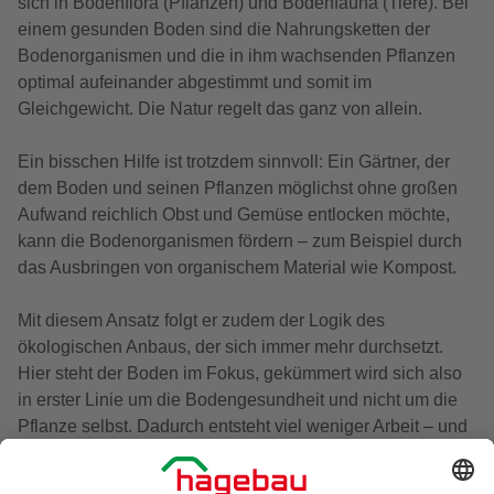
sich in Bodenflora (Pflanzen) und Bodenfauna (Tiere). Bei
einem gesunden Boden sind die Nahrungsketten der
Bodenorganismen und die in ihm wachsenden Pflanzen
optimal aufeinander abgestimmt und somit im
Gleichgewicht. Die Natur regelt das ganz von allein.
Ein bisschen Hilfe ist trotzdem sinnvoll: Ein Gärtner, der
dem Boden und seinen Pflanzen möglichst ohne großen
Aufwand reichlich Obst und Gemüse entlocken möchte,
kann die Bodenorganismen fördern – zum Beispiel durch
das Ausbringen von organischem Material wie Kompost.
Mit diesem Ansatz folgt er zudem der Logik des
ökologischen Anbaus, der sich immer mehr durchsetzt.
Hier steht der Boden im Fokus, gekümmert wird sich also
in erster Linie um die Bodengesundheit und nicht um die
Pflanze selbst. Dadurch entsteht viel weniger Arbeit – und
in einem gesunden Boden wachsen gesunde und
ertragreiche Pflanzen fast von allein.