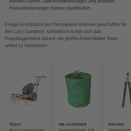
können Dürren, Überschwemmungen und anderen
Herausforderungen besser standhalten.
Einige Grundsätze der Permakultur sind wie geschaffen für
den Lazy Gardener, schließlich richtet sich das
Hauptaugenmerk darauf, die größte Arbeit Mutter Natur
selbst zu überlassen.
TEXAS
MR. GARDENER
FISKARS
Benzin-Unkrautbürste
Gartenabfallsack, HxB:
Teleskop-Ast