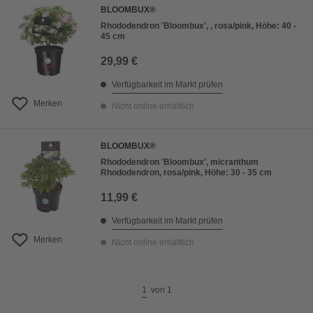
BLOOMBUX®
Preis aufsteigend
Rhododendron 'Bloombux', , rosa/pink, Höhe: 40 -
45 cm
Preis absteigend
29,99 €
Bewertung
Verfügbarkeit im Markt prüfen
Merken
Nicht online erhältlich
BLOOMBUX®
Rhododendron 'Bloombux', micranthum
Rhododendron, rosa/pink, Höhe: 30 - 35 cm
11,99 €
Verfügbarkeit im Markt prüfen
Merken
Nicht online erhältlich
1
von
1