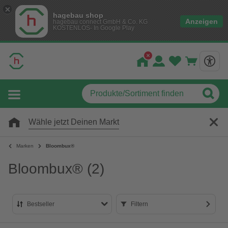
hagebau shop
Anzeigen
hagebau connect GmbH & Co. KG
KOSTENLOS- In Google Play
Wähle jetzt Deinen Markt
Marken
Bloombux®
Bloombux®
(2)
Bestseller
Filtern
Bestseller