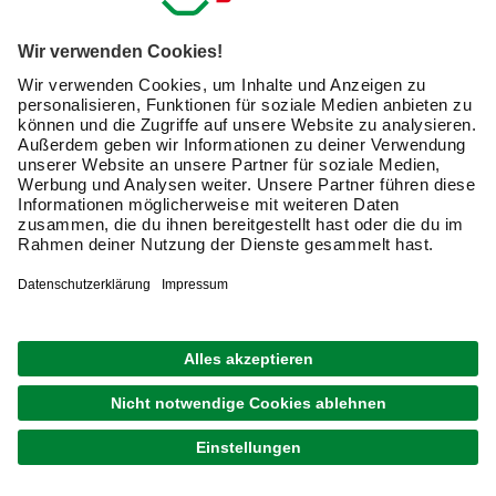
Friendly Captcha
Ich möchte auf mich
zugeschnittene E-Mail-Werbung
(inklusive den Newsletter) von hagebau erhalten. Ich
bin mit der
Nutzung meiner personenbezogenen
Daten durch hagebau
, die E-Mail-Werbung, die
Analyse meines E-Mail-Umgangs sowie die
Zusammenführung und Analyse meiner Kaufdaten,
Coupons und Kartenvorteile umfasst, einverstanden.
Mein Einverständnis kann ich jederzeit widerrufen.
Nach Bestätigung meines Einverständnisses erhalte
ich einen
10 € Willkommensgutschein
*.
Bitte beachte auch unsere
Datenschutzhinweise
.
JETZT ANMELDEN