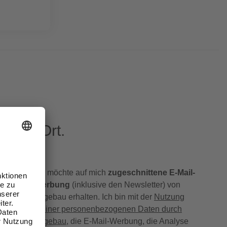
eren Ort.
Ich möchte auf mich
zugeschnittene E-Mail-
Werbung
(inklusive den Newsletter) von
hagebau erhalten. Ich bin mit der
Nutzung
meiner personenbezogenen Daten durch
hagebau
, die E-Mail-Werbung, die Analyse