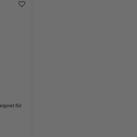
Preis aufsteigend
Preis absteigend
Bewertung
eignet für