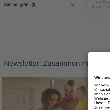
Gebindegröße (l)
Nicht onli
Newsletter: Zusammen machen w