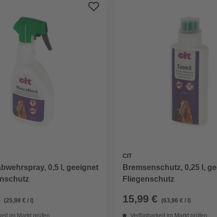
CIT
Bremsenschutz, 0,25 l, ge
bwehrspray, 0,5 l, geeignet
Fliegenschutz
enschutz
15,99 €
(25,98 € / l)
(63,96 € / l)
eit im Markt prüfen
Verfügbarkeit im Markt prüfen