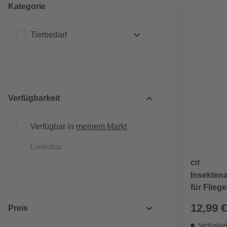
Kategorie
Tierbedarf
Katzen
(2)
Pferde
(1)
Verfügbarkeit
Verfügbar in 
meinem Markt
Lieferbar
CIT
Insektena
für Flieg
12,99 €
Preis
Verfügbark