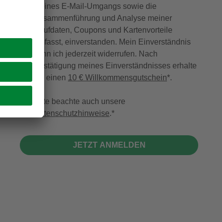
meines E-Mail-Umgangs sowie die
Zusammenführung und Analyse meiner
Kaufdaten, Coupons und Kartenvorteile
umfasst, einverstanden. Mein Einverständnis
kann ich jederzeit widerrufen. Nach
Bestätigung meines Einverständnisses erhalte
ich einen
10 € Willkommensgutschein
*.
Bitte beachte auch unsere
Datenschutzhinweise
.
JETZT ANMELDEN