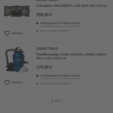
CROSS TOOLS
Solarplane »SOLARBOX«, 120, BxH: 116 x 52 cm
299,00 €
Verfügbarkeit im Markt prüfen
Nicht online erhältlich
Merken
CROSS TOOLS
Poolfilteranlage »Chlor-Comfort«, 15000, LxBxH:
49,3 x 34,5 x 50,4 cm
179,00 €
Verfügbarkeit im Markt prüfen
Merken
Nicht online erhältlich
1
von
1