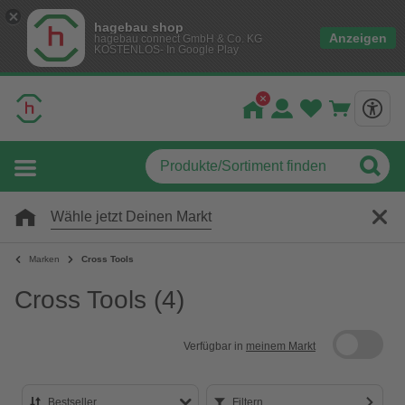
hagebau shop
Anzeigen
hagebau connect GmbH & Co. KG
KOSTENLOS- In Google Play
Wähle jetzt Deinen Markt
Marken
Cross Tools
Cross Tools
(4)
Verfügbar in
meinem Markt
Bestseller
Filtern