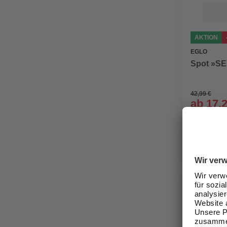
AKTION
EGLO
Spot »SE
42,99 €
ab
17,
Verfügbark
lieferbar
Zustellung