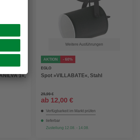
Weitere Ausführungen
AKTION
- 60%
EGLO
ANILVA 1«,
Spot »VILLABATE«, Stahl
29,99 €
ab
12,00 €
Verfügbarkeit im Markt prüfen
lieferbar
Zustellung 12.08. - 14.08.