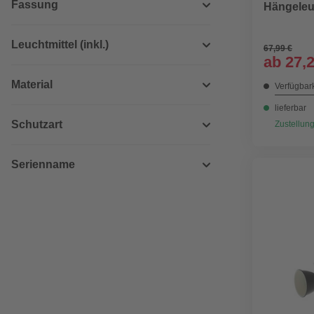
Fassung
(2)
Hängeleu
Spots
(106)
Leuchtmittel (inkl.)
67,99 €
ab
27,
Stehleuchten
(38)
Material
Verfügbark
Tischleuchten
(123)
lieferbar
Wandleuchten
(59)
Schutzart
Zustellung
Serienname