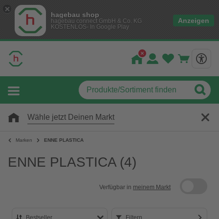
hagebau shop
Anzeigen
hagebau connect GmbH & Co. KG
KOSTENLOS- In Google Play
Wähle jetzt Deinen Markt
Marken
ENNE PLASTICA
ENNE PLASTICA
(4)
Verfügbar in
meinem Markt
Bestseller
Filtern