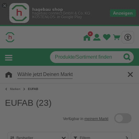
hagebau shop
Anzeigen
hagebau connect GmbH & Co. KG
KOSTENLOS- In Google Play
Wähle jetzt Deinen Markt
Marken
EUFAB
EUFAB
(23)
Verfügbar in
meinem Markt
Bestseller
Filtern