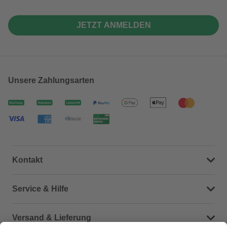
JETZT ANMELDEN
Unsere Zahlungsarten
Kontakt
Dein Kontakt zu uns
Service & Hilfe
Häufige Fragen (FAQ)
Versand & Lieferung