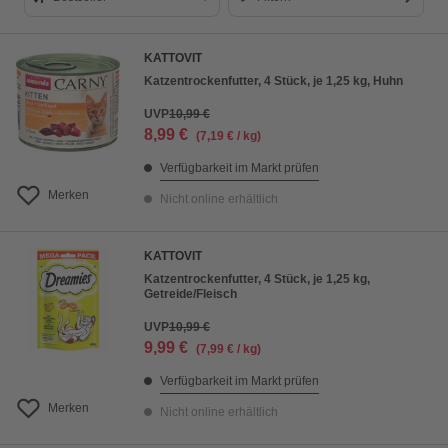
Bestseller
KATTOVIT
Preis aufsteigend
Katzentrockenfutter, 4 Stück, je 1,25 kg, Huhn
Preis absteigend
UVP
10,99 €
8,99 €
(7,19 € / kg)
Bewertung
Verfügbarkeit im Markt prüfen
Merken
Nicht online erhältlich
KATTOVIT
Katzentrockenfutter, 4 Stück, je 1,25 kg,
Getreide/Fleisch
UVP
10,99 €
9,99 €
(7,99 € / kg)
Verfügbarkeit im Markt prüfen
Merken
Nicht online erhältlich