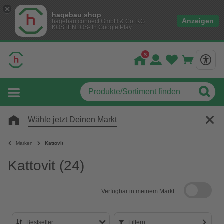
hagebau shop
Anzeigen
hagebau connect GmbH & Co. KG
KOSTENLOS- In Google Play
Wähle jetzt Deinen Markt
Marken
Kattovit
Kattovit
(24)
Verfügbar in
meinem Markt
Bestseller
Filtern