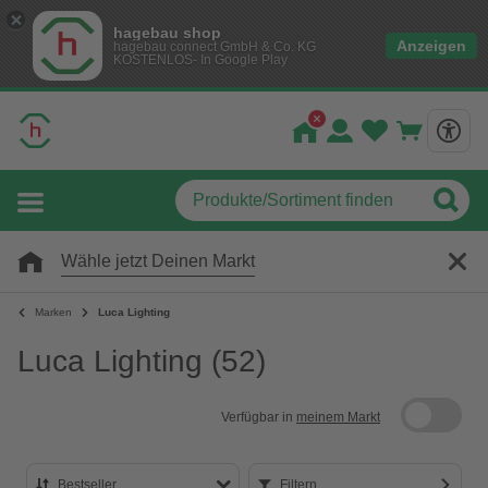
hagebau shop
Anzeigen
hagebau connect GmbH & Co. KG
KOSTENLOS- In Google Play
Wähle jetzt Deinen Markt
Marken
Luca Lighting
Luca Lighting
(52)
Verfügbar in
meinem Markt
Bestseller
Filtern