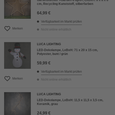
Gartenstecker »Garden d light«, LxBxH: 8 x 8 x 8
cm, Recycling Kunststoff, silberfarben
64,99 €
Verfügbarkeit im Markt prüfen
Merken
Nicht online erhältlich
LUCA LIGHTING
LED-Dekolampe, LxBxH: 71 x 20 x 15 cm,
Polyester, bunt / grün
59,99 €
Verfügbarkeit im Markt prüfen
Merken
Nicht online erhältlich
LUCA LIGHTING
LED-Dekolampe, LxBxH: 11,5 x 11,5 x 3,5 cm,
Keramik, grau
24,99 €