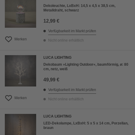
Dekoleuchte, LxBxH: 14,5 x 4,5 x 38,5 cm,
Metalldraht, schwarz
12,99 €
Verfügbarkeit im Markt prüfen
Merken
Nicht online erhältlich
LUCA LIGHTING
Dekobaum »Lighting Outdoor«, baumförmig, ø: 80
cm, netz, weiß
49,99 €
Verfügbarkeit im Markt prüfen
Merken
Nicht online erhältlich
LUCA LIGHTING
LED-Dekolampe, LxBxH: 5 x 5 x 14 cm, Porzellan,
braun