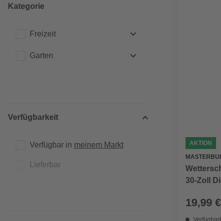
Kategorie
Freizeit
Garten
Grills
Grills
Grillzubehör
(1)
Smoker Grill
(1)
Grillzubehör
(1)
Verfügbarkeit
Smoker Grill
(1)
AKTION
Verfügbar in 
meinem Markt
MASTERBUI
Lieferbar
Wettersch
30-Zoll D
schwarz
19,99 €
Verfügbark