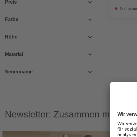
Preis
Online au
Farbe
Höhe
Material
Serienname
Newsletter: Zusammen machen w