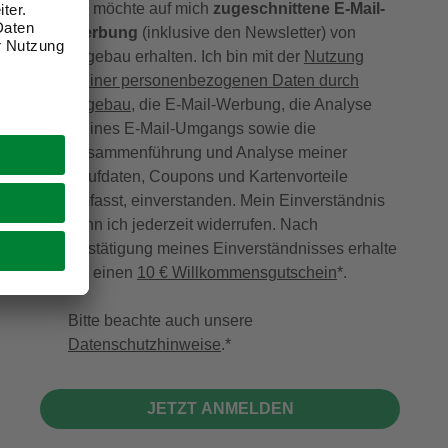
Ich möchte auf mich
zugeschnittene E-Mail-
Werbung
(inklusive den Newsletter) von
hagebau erhalten. Ich bin mit der
Nutzung
meiner personenbezogenen Daten durch
hagebau
, die E-Mail-Werbung, die Analyse
meines E-Mail-Umgangs sowie die
Zusammenführung und Analyse meiner
Kaufdaten, Coupons und Kartenvorteile
umfasst, einverstanden. Mein Einverständnis
kann ich jederzeit widerrufen. Nach
Bestätigung meines Einverständnisses erhalte
ich einen
10 € Willkommensgutschein
*.
Bitte beachte auch unsere
Datenschutzhinweise
.
JETZT ANMELDEN