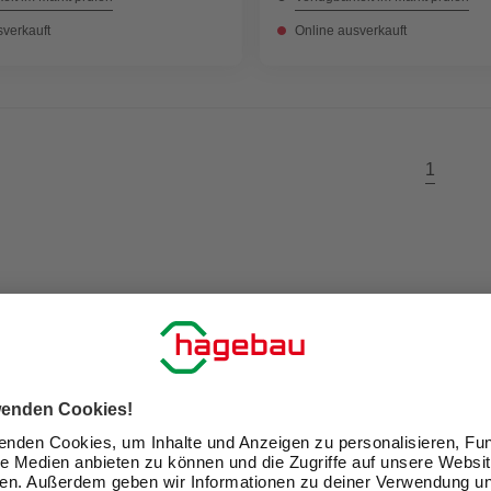
sverkauft
Online ausverkauft
1
ir Dein Zuhause zu einem schön