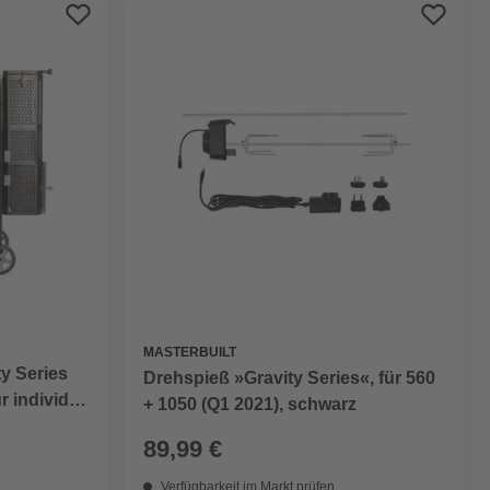
Preis aufsteigend
Preis absteigend
Bewertung
MASTERBUILT
ty Series
Drehspieß »Gravity Series«, für 560
 individ.
+ 1050 (Q1 2021), schwarz
89,99 €
Verfügbarkeit im Markt prüfen