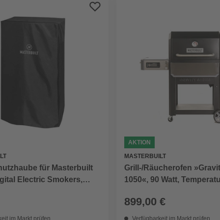
AKTION
MASTERBUILT
LT
Grill-/Räucherofen »Gravi
utzhaube für Masterbuilt
1050«, 90 Watt, Temperatur
igital Electric Smokers,
steuerbar
899,00 €
eit im Markt prüfen
Verfügbarkeit im Markt prüfen