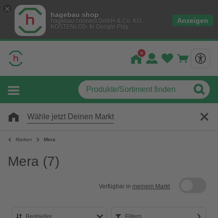
hagebau shop
Anzeigen
hagebau connect GmbH & Co. KG
KOSTENLOS- In Google Play
Wähle jetzt Deinen Markt
Marken
Mera
Mera
(7)
Verfügbar in
meinem Markt
Bestseller
Filtern