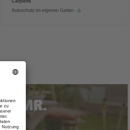
Carports
Autoschutz im eigenen Garten
ON MR.
ER