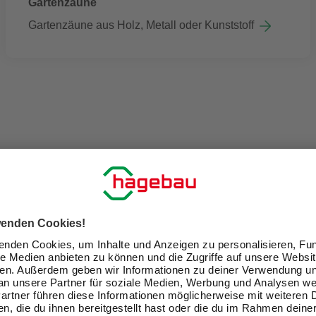
Gartenzäune
Gartenzäune aus Holz, Metall oder Kunststoff
GRILLS V
GARDEN