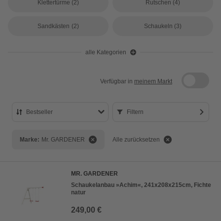
Klettertürme
(2)
Rutschen
(4)
Sandkästen
(2)
Schaukeln
(3)
alle Kategorien
Verfügbar in
meinem Markt
Bestseller
Filtern
Bestseller
Marke:
Mr. GARDENER
Alle zurücksetzen
Preis aufsteigend
Preis absteigend
MR. GARDENER
Bewertung
Schaukelanbau »Achim«, 241x208x215cm, Fichte
natur
249,00 €