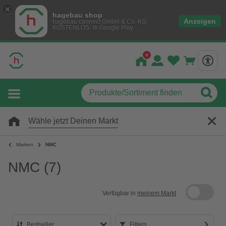
hagebau shop
Anzeigen
hagebau connect GmbH & Co. KG
KOSTENLOS- In Google Play
Wähle jetzt Deinen Markt
Marken
NMC
NMC
(7)
Verfügbar in
meinem Markt
Bestseller
Filtern