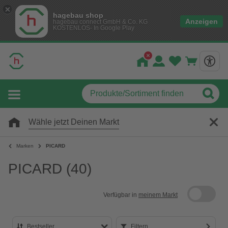
hagebau shop
Anzeigen
hagebau connect GmbH & Co. KG
KOSTENLOS- In Google Play
Wähle jetzt Deinen Markt
Marken
PICARD
PICARD
(40)
Verfügbar in
meinem Markt
Bestseller
Filtern