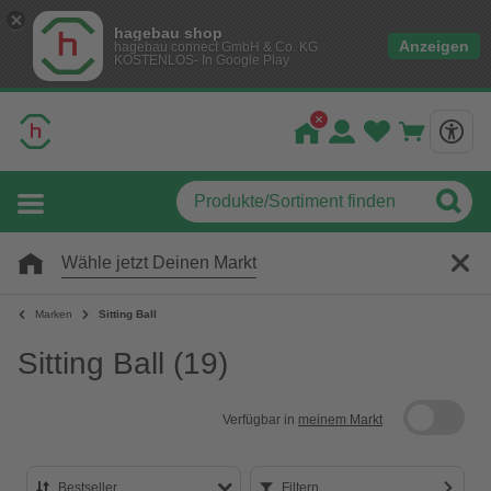
hagebau shop
Anzeigen
hagebau connect GmbH & Co. KG
KOSTENLOS- In Google Play
Wähle jetzt Deinen Markt
Marken
Sitting Ball
Sitting Ball
(19)
Verfügbar in
meinem Markt
Bestseller
Filtern