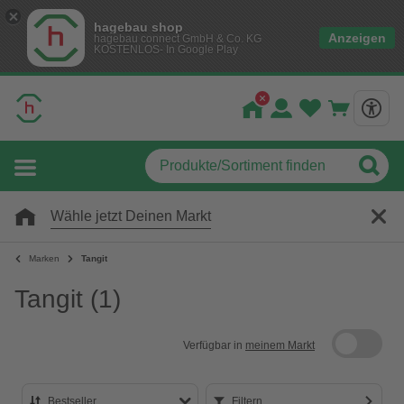
hagebau shop
Anzeigen
hagebau connect GmbH & Co. KG
KOSTENLOS- In Google Play
Wähle jetzt Deinen Markt
Marken
Tangit
Tangit
(1)
Verfügbar in
meinem Markt
Bestseller
Filtern