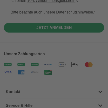
ich einen
10 € Willkommensgutschein
*.
Bitte beachte auch unsere
Datenschutzhinweise
.
JETZT ANMELDEN
Unsere Zahlungsarten
Kontakt
Dein Kontakt zu uns
Service & Hilfe