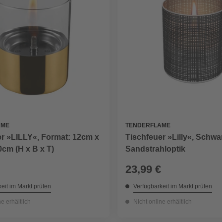
AME
TENDERFLAME
r »LILLY«, Format: 12cm x
Tischfeuer »Lilly«, Schwa
cm (H x B x T)
Sandstrahloptik
23,99 €
eit im Markt prüfen
Verfügbarkeit im Markt prüfen
ne erhältlich
Nicht online erhältlich