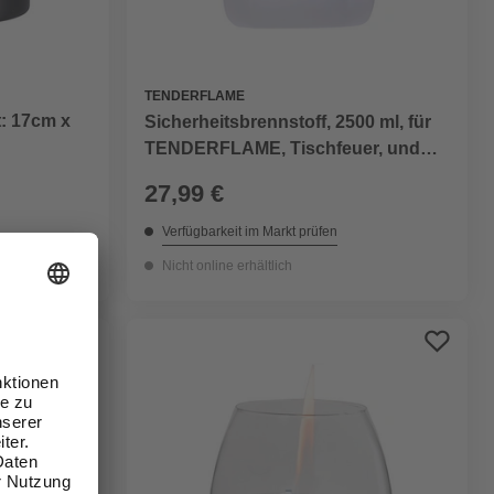
TENDERFLAME
t: 17cm x
Sicherheitsbrennstoff, 2500 ml, für
TENDERFLAME, Tischfeuer, und
Ambientekamine
27,99 €
Verfügbarkeit im Markt prüfen
Nicht online erhältlich