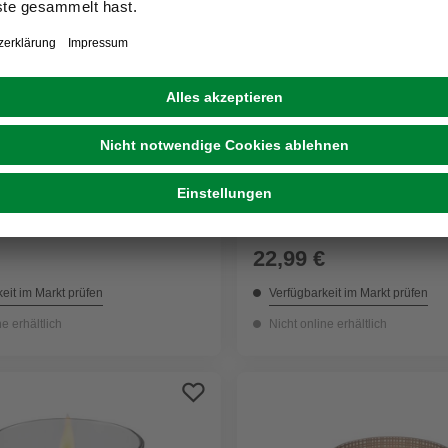
AME
TENDERFLAME
r »Tulpe 180«, 3-Docht,
Tischfeuer »LILLY«, Form
10cm x 10cm (H x B x T)
22,99 €
eit im Markt prüfen
Verfügbarkeit im Markt prüfen
ne erhältlich
Nicht online erhältlich