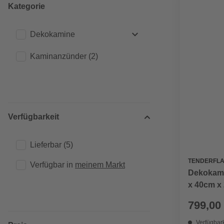
Kategorie
Dekokamine
Kaminanzünder
Ethanol Kamine
(2)
(16)
Verfügbarkeit
Lieferbar
(5)
TENDERFL
Verfügbar in 
meinem Markt
Dekokami
x 40cm x 
799,00
Verfügbark