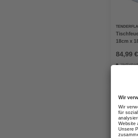
TENDERFL
Tischfeue
18cm x 18
84,99 €
Verfügbark
Nicht onli