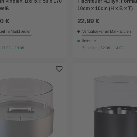
n »Indie«, BxHxT: 50 x 170
Tischfeuer »Lilly«, Forma
weiß
10cm x 10cm (H x B x T)
0 €
22,99 €
eit im Markt prüfen
Verfügbarkeit im Markt prüfen
lieferbar
 17.08. - 19.08.
Zustellung 12.08. - 14.08.