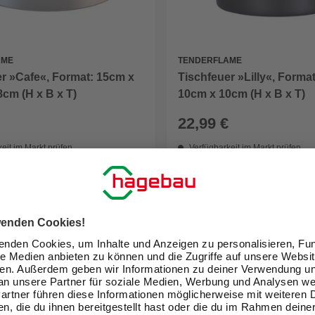
AME
TENDERFLAME
r »Cafe«, Format: 15cm x
Tischfeuer »Lilly«, Forma
cm (H x B x T)
10cm x 10cm (H x B x T)
22,99 €
eit im Markt prüfen
Verfügbarkeit im Markt prüfen
ne erhältlich
Nicht online erhältlich