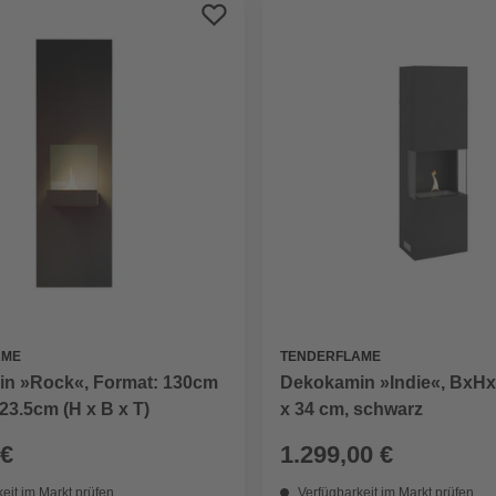
AME
TENDERFLAME
n »Rock«, Format: 130cm
Dekokamin »Indie«, BxHxT
23.5cm (H x B x T)
x 34 cm, schwarz
 €
1.299,00 €
eit im Markt prüfen
Verfügbarkeit im Markt prüfen