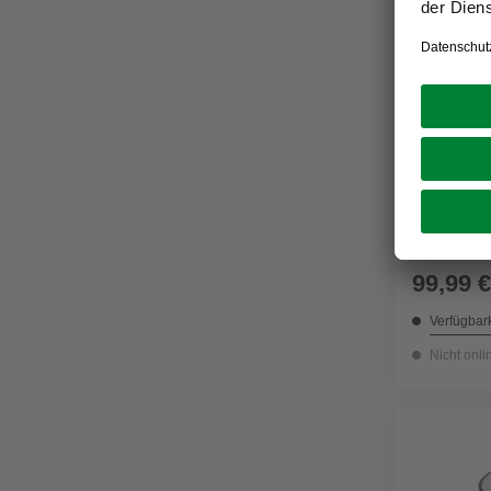
TENDERFL
Tischfeue
schwarz
99,99 €
Verfügbark
Nicht onli