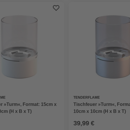
AME
TENDERFLAME
er »Turm«, Format: 15cm x
Tischfeuer »Turm«, Forma
cm (H x B x T)
10cm x 10cm (H x B x T)
39,99 €