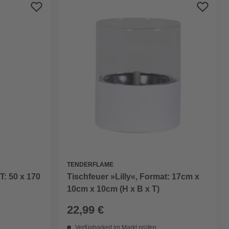
Preis aufsteigend
Preis absteigend
Bewertung
TENDERFLAME
: 50 x 170
Tischfeuer »Lilly«, Format: 17cm x
10cm x 10cm (H x B x T)
22,99 €
Verfügbarkeit im Markt prüfen