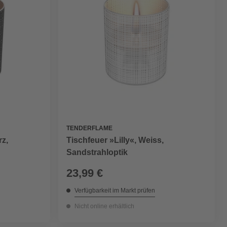
TENDERFLAME
rz,
Tischfeuer »Lilly«, Weiss,
Sandstrahloptik
23,99 €
Verfügbarkeit im Markt prüfen
Nicht online erhältlich