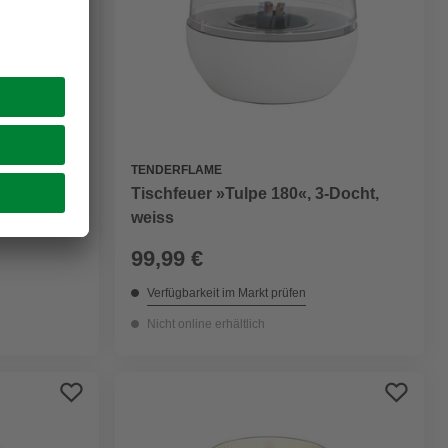
TENDERFLAME
Tischfeuer »Tulpe 180«, 3-Docht,
at: 12cm x
weiss
99,99 €
Verfügbarkeit im Markt prüfen
Nicht online erhältlich