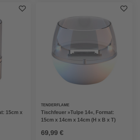
TENDERFLAME
t: 15cm x
Tischfeuer »Tulpe 14«, Format:
15cm x 14cm x 14cm (H x B x T)
69,99 €