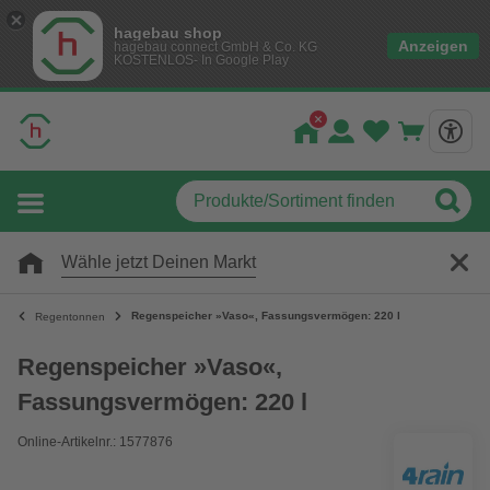
hagebau shop
Anzeigen
hagebau connect GmbH & Co. KG
KOSTENLOS- In Google Play
Wähle jetzt Deinen Markt
Regenspeicher »Vaso«, Fassungsvermögen: 220 l
Regentonnen
Regenspeicher »Vaso«,
Fassungsvermögen: 220 l
Online-Artikelnr.: 1577876