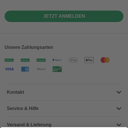
JETZT ANMELDEN
Unsere Zahlungsarten
Kontakt
Dein Kontakt zu uns
Service & Hilfe
Häufige Fragen (FAQ)
Versand & Lieferung