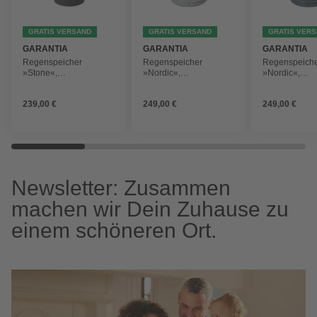
GRATIS VERSAND
GRATIS VERSAND
GRATIS VER
GARANTIA
GARANTIA
GARANTIA
Regenspeicher
Regenspeicher
Regenspeich
»Stone«,
»Nordic«,
»Nordic«,
Fassungsvermögen:
Fassungsvermögen:
Fassungsver
210 l
300 l
300 l
239,00 €
249,00 €
249,00 €
Newsletter: Zusammen
machen wir Dein Zuhause zu
einem schöneren Ort.