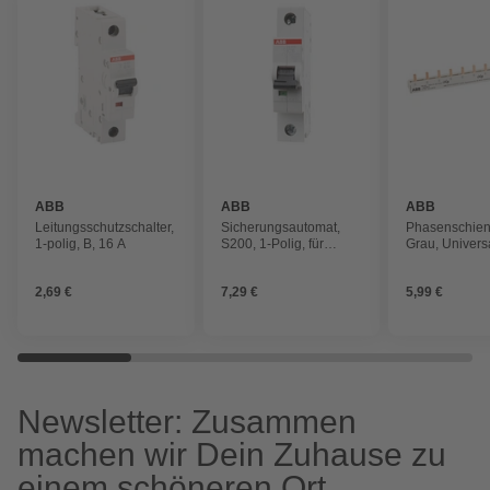
ABB
ABB
ABB
Leitungsschutzschalter,
Sicherungsautomat,
Phasenschien
1-polig, B, 16 A
S200, 1-Polig, für
Grau, Univers
Leitungen mit einem
Stiftschiene, 3
Querschnitt bis 35 mm²,
2,69 €
7,29 €
5,99 €
C, 16 A
Newsletter: Zusammen
machen wir Dein Zuhause zu
einem schöneren Ort.