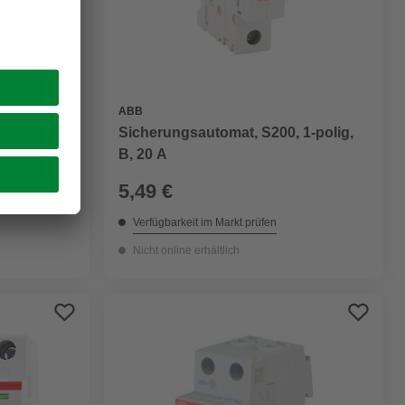
ABB
 1-Polig,
Sicherungsautomat, S200, 1-polig,
uerschnitt
B, 20 A
5,49 €
Verfügbarkeit im Markt prüfen
Nicht online erhältlich