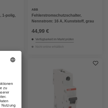
ABB
 1-polig,
Fehlerstromschutzschalter,
Nennstrom: 16 A, Kunststoff, grau
44,99 €
Verfügbarkeit im Markt prüfen
Nicht online erhältlich