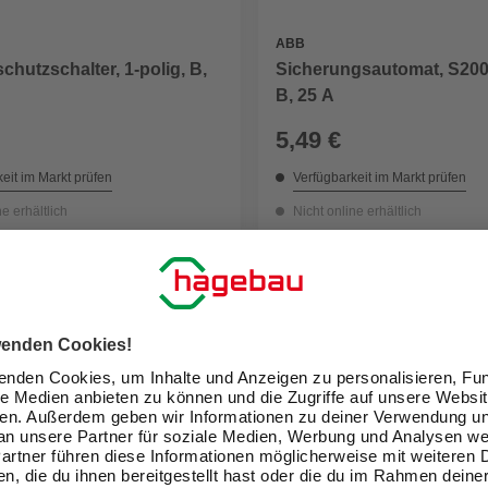
ABB
chutzschalter, 1-polig, B,
Sicherungsautomat, S200,
B, 25 A
5,49 €
eit im Markt prüfen
Verfügbarkeit im Markt prüfen
ne erhältlich
Nicht online erhältlich