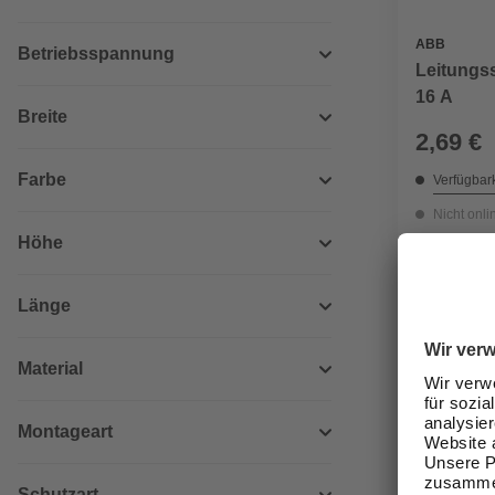
ABB
Betriebsspannung
Leitungss
16 A
Breite
2,69 €
Farbe
Verfügbark
Nicht onli
Höhe
Länge
Material
Montageart
Schutzart