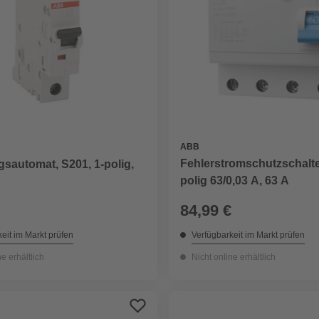
ABB
Fehlerstromschutzschalter
sautomat, S201, 1-polig,
polig 63/0,03 A, 63 A
84,99 €
eit im Markt prüfen
Verfügbarkeit im Markt prüfen
ne erhältlich
Nicht online erhältlich