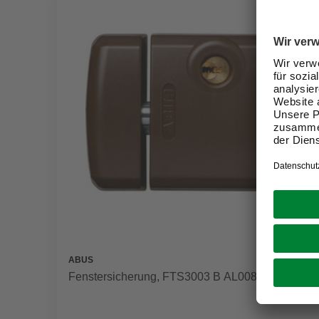
ABUS
Fenstersicherung, FTS3003 B AL0089