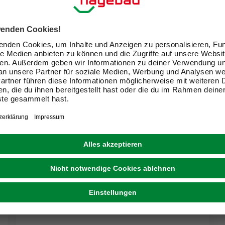
ABUS
Buntbarteinsatz, gl. 08