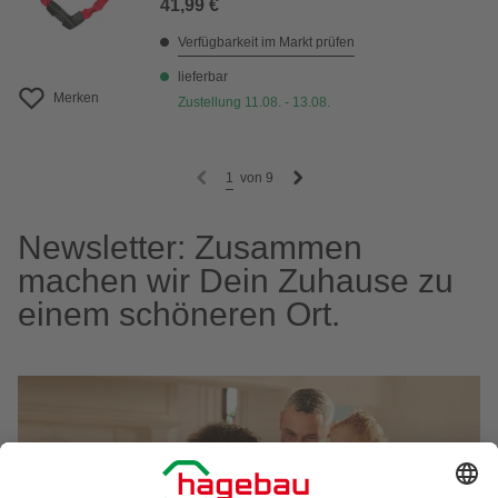
41,99 €
Verfügbarkeit im Markt prüfen
lieferbar
Merken
Zustellung 11.08. - 13.08.
1
von
9
Newsletter: Zusammen
machen wir Dein Zuhause zu
einem schöneren Ort.