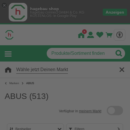
hagebau shop
Anzeigen
hagebau connect GmbH & Co. KG
KOSTENLOS- In Google Play
Wähle jetzt Deinen Markt
Marken
ABUS
ABUS
(513)
Verfügbar in
meinem Markt
Bestseller
Filtern