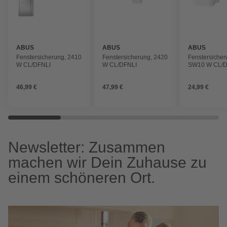
ABUS
ABUS
ABUS
Fenstersicherung, 2410
Fenstersicherung, 2420
Fenstersicher
W CL/DFNLI
W CL/DFNLI
SW10 W CL/D
46,99 €
47,99 €
24,99 €
Newsletter: Zusammen
machen wir Dein Zuhause zu
einem schöneren Ort.